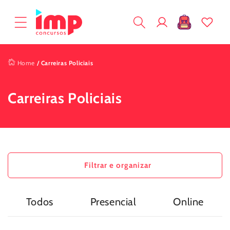
Pular
para o
Fazer
conteúdo
Carrinho
login
Home
/
Carreiras Policiais
Carreiras Policiais
Filtrar e organizar
Todos
Presencial
Online