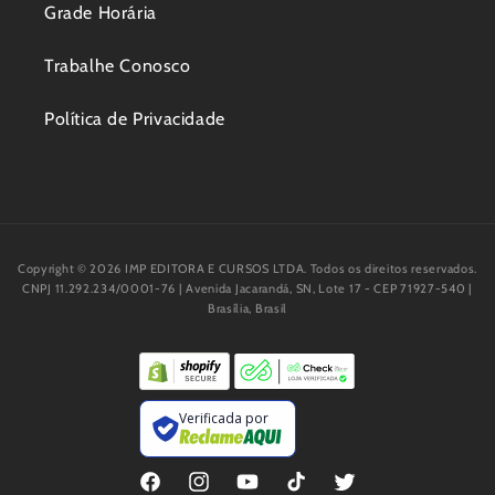
Grade Horária
Trabalhe Conosco
Política de Privacidade
Copyright © 2026 IMP EDITORA E CURSOS LTDA. Todos os direitos reservados.
CNPJ 11.292.234/0001-76 | Avenida Jacarandá, SN, Lote 17 - CEP 71927-540 |
Brasília, Brasil
Verificada por
Facebook
Instagram
YouTube
TikTok
Twitter