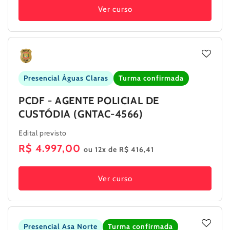
Ver curso
Presencial Águas Claras
Turma confirmada
PCDF - AGENTE POLICIAL DE
CUSTÓDIA (GNTAC-4566)
Edital previsto
Preço
R$ 4.997,00
ou 12x de R$ 416,41
normal
Ver curso
Presencial Asa Norte
Turma confirmada