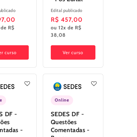
ublicado
Edital publicado
o
97,00
Preço
R$ 457,00
 de R$
ou 12x de R$
al
normal
38,08
er curso
Ver curso
e
Online
S DF -
SEDES DF -
tões
Questões
ntadas -
Comentadas -