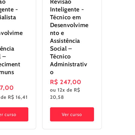
ão
Revisão
gente -
Inteligente -
ialista
Técnico em
Desenvolvime
nvolvime
nto e
Assistência
tência
Social –
l –
Técnico
eciment
Administrativ
omuns
o
Preço
R$ 247,00
o
97,00
ou 12x de R$
normal
al
 de R$ 16,41
20,58
er curso
Ver curso