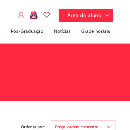
Fazer
Carrinho
Área do aluno
login
a
Pós-Graduação
Notícias
Grade horária
Ordenar por: