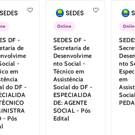
ine
Online
Onlin
ES DF -
SEDES DF -
SEDE
etaria de
Secretaria de
Secre
envolvime
Desenvolvime
Dese
Social -
nto Social -
nto S
ico em
Técnico em
Espec
stência
Assistência
em
al do DF -
Social do DF -
Assis
ECIALIDA
ESPECIALIDA
Social
 TÉCNICO
DE: AGENTE
PEDA
INISTRA
SOCIAL - Pós
 - Pós
Edital
al