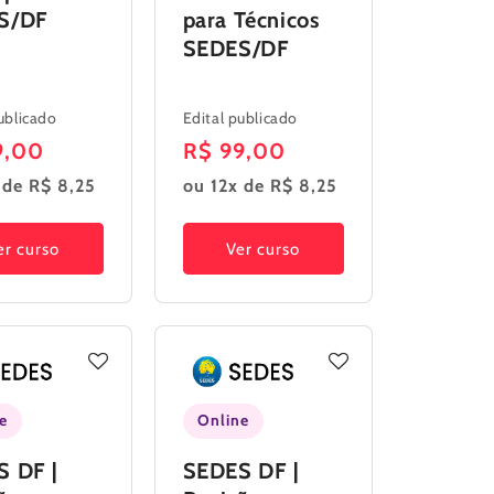
S/DF
para Técnicos
SEDES/DF
ublicado
Edital publicado
o
9,00
Preço
R$ 99,00
al
normal
 de R$ 8,25
ou 12x de R$ 8,25
er curso
Ver curso
e
Online
 DF |
SEDES DF |