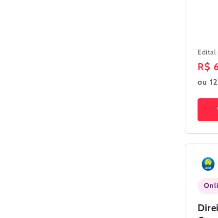
Edital
Pre
R$ 
nor
ou 12
Onl
Dire