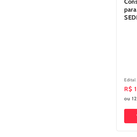
Cons
para
SED
Edital
Pre
R$ 
nor
ou 12