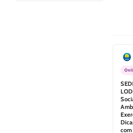
Onl
SED
LOD
Soci
Amb
Exer
Dica
com