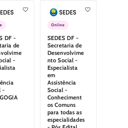
e
Online
S DF -
SEDES DF -
taria de
Secretaria de
nvolvime
Desenvolvime
ocial -
nto Social -
ialista
Especialista
em
tência
Assistência
 -
Social -
GOGIA
Conheciment
os Comuns
para todas as
especialidades
- Pós Edital