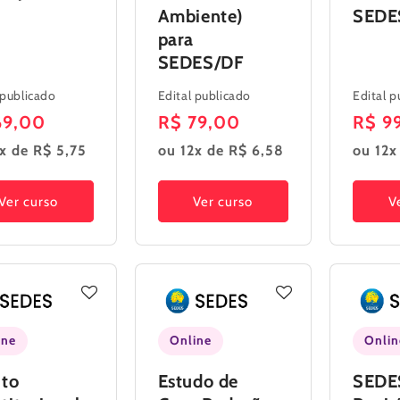
Ambiente)
SEDE
para
SEDES/DF
 publicado
Edital publicado
Edital p
ço
69,00
Preço
R$ 79,00
Preç
R$ 9
mal
normal
norm
x de R$ 5,75
ou 12x de R$ 6,58
ou 12x
Ver curso
Ver curso
V
ine
Online
Onlin
ito
Estudo de
SEDES