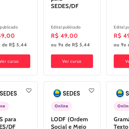
SEDES/DF
 publicado
Edital publicado
Edital p
ço
49,00
Preço
R$ 49,00
Preç
R$ 4
mal
normal
norm
x de R$ 5,44
ou 9x de R$ 5,44
ou 9x 
Ver curso
Ver curso
V
ine
Online
Onlin
S para
LODF (Ordem
Gramá
ES/DF
Social e Meio
Texto