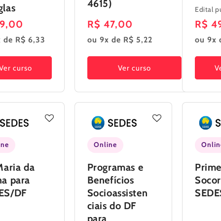
4615)
las
Edital p
ço
19,00
Preço
R$ 47,00
Preç
R$ 4
mal
normal
norm
 de R$ 6,33
ou 9x de R$ 5,22
ou 9x 
Ver curso
Ver curso
V
ine
Online
Onlin
Maria da
Programas e
Prime
a para
Benefícios
Socor
ES/DF
Socioassisten
SEDE
ciais do DF
para