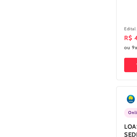
Edital
Pre
R$ 
nor
ou 9
Onl
LOA
SED