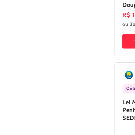
Doug
Pre
R$ 
nor
ou 3x
Onl
Lei 
Penh
SED