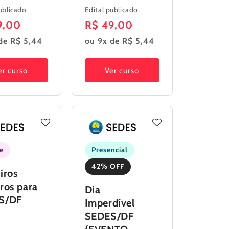
ublicado
Edital publicado
o
9,00
Preço
R$ 49,00
al
normal
de R$ 5,44
ou 9x de R$ 5,44
er curso
Ver curso
e
Presencial
42% OFF
iros
ros para
Dia
S/DF
Imperdível
SEDES/DF