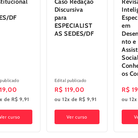
titucional
Caso Redação
Revis
Discursiva
Inteli
ES/DF
para
Espec
ESPECIALIST
em
AS SEDES/DF
Dese
nto e
Assis
Socia
Conh
os C
 publicado
Edital publicado
ço
119,00
Preço
R$ 119,00
Preç
R$ 1
mal
normal
norm
x de R$ 9,91
ou 12x de R$ 9,91
ou 12x
Ver curso
Ver curso
V