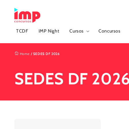
Pular
para o
conteúdo
TCDF
IMP Night
Cursos
Concursos
Home
/
SEDES DF 2026
SEDES DF 202