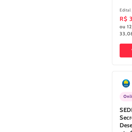
Edital
Pre
R$ 
ou 12
nor
33,0
Onl
SED
Secr
Des