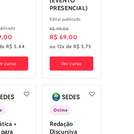
(EVENTO
PRESENCIAL)
Edital publicado
Preço
Preço
ublicado
R$ 119,00
o
9,00
normal
R$ 69,00
promocional
al
de R$ 5,44
ou 12x de R$ 5,75
er curso
Ver curso
e
Online
tica +
Redação
 para
Discursiva