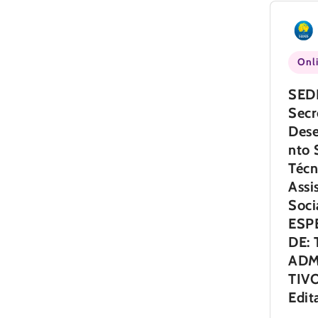
Onl
SED
Secr
Des
nto 
Técn
Assi
Soci
ESP
DE:
ADM
TIVO
Edit