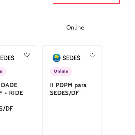
Online
e
Online
IDADE
II PDPM para
F + RIDE
SEDES/DF
S/DF