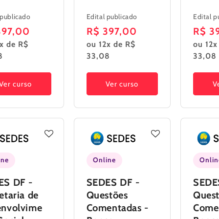
 publicado
Edital publicado
Edital p
ço
397,00
Preço
R$ 397,00
Preç
R$ 3
x de R$
ou 12x de R$
ou 12x
mal
normal
norm
8
33,08
33,08
Ver curso
Ver curso
V
ine
Online
Onlin
ES DF -
SEDES DF -
SEDE
etaria de
Questões
Ques
envolvime
Comentadas -
Come