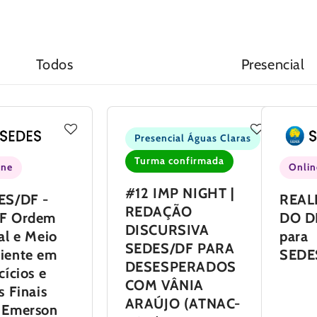
Todos
Presencial
Presencial Águas Claras
Turma confirmada
ine
Onlin
#12 IMP NIGHT |
ES/DF -
REAL
REDAÇÃO
F Ordem
DO D
DISCURSIVA
al e Meio
para
SEDES/DF PARA
iente em
SEDE
DESESPERADOS
cícios e
COM VÂNIA
s Finais
ARAÚJO (ATNAC-
 Emerson