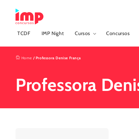
Pular
para o
conteúdo
TCDF
IMP Night
Cursos
Concursos
Home
/
Professora Denise França
Professora Deni