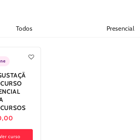
Todos
Presencial
ine
GUSTAÇÃ
- CURSO
ENCIAL
A
CURSOS
ço
0,00
mal
Ver curso