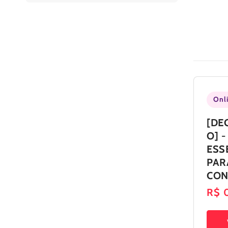
Onl
[DE
O] 
ESS
PAR
CON
Pre
R$ 
nor