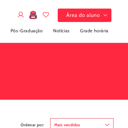
Fazer
Carrinho
Área do aluno
login
a
Pós-Graduação
Notícias
Grade horária
Ordenar por: