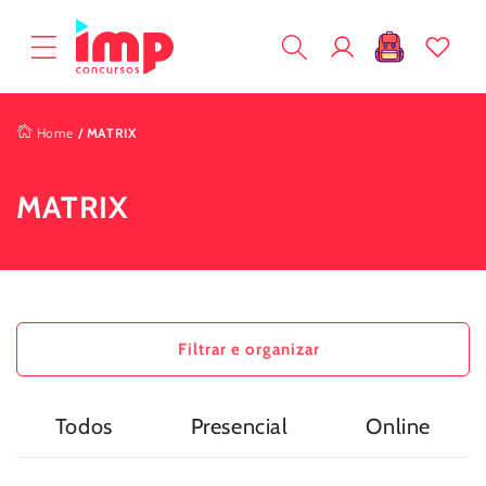
Pular
para o
Fazer
conteúdo
Carrinho
login
Home
/
MATRIX
MATRIX
Filtrar e organizar
Todos
Presencial
Online