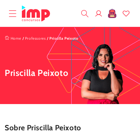
Pular
para o
Fazer
conteúdo
Carrinho
login
Home
/
Professores
/
Priscilla Peixoto
Priscilla Peixoto
Sobre
Priscilla Peixoto