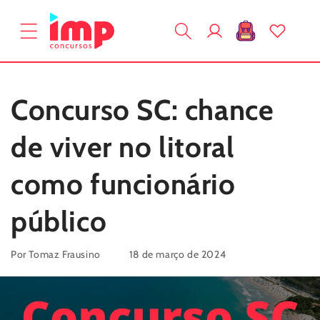
Pular
para o
Fazer
conteúdo
Carrinho
login
Concurso SC: chance
de viver no litoral
como funcionário
público
Por Tomaz Frausino
18 de março de 2024