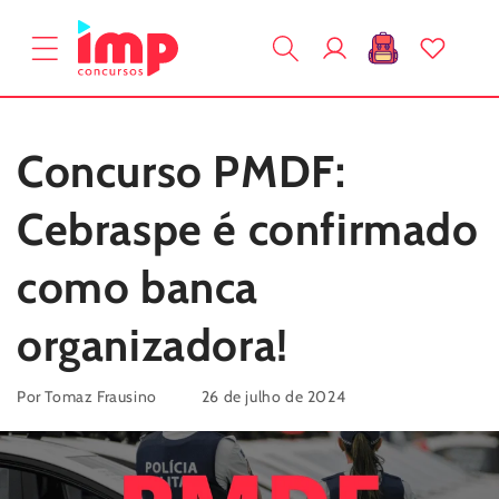
Pular
para o
Fazer
conteúdo
Carrinho
login
Concurso PMDF:
Cebraspe é confirmado
como banca
organizadora!
Por Tomaz Frausino
26 de julho de 2024