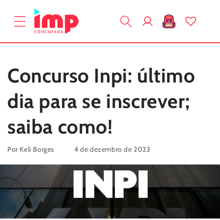
Pular
para o
Fazer
conteúdo
Carrinho
login
Concurso Inpi: último
dia para se inscrever;
saiba como!
Por Keli Borges
4 de dezembro de 2023