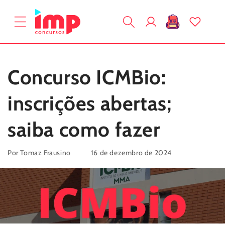
Pular
para o
Fazer
conteúdo
Carrinho
login
Concurso ICMBio:
inscrições abertas;
saiba como fazer
Por Tomaz Frausino
16 de dezembro de 2024