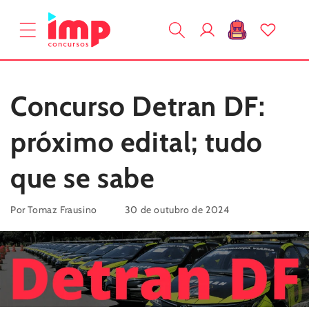
Pular
para o
Fazer
conteúdo
Carrinho
login
Concurso Detran DF:
próximo edital; tudo
que se sabe
Por Tomaz Frausino
30 de outubro de 2024