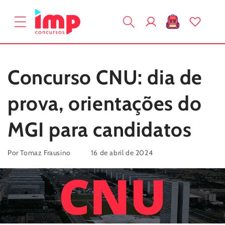
Pular
para o
Fazer
conteúdo
Carrinho
login
Concurso CNU: dia de
prova, orientações do
MGI para candidatos
Por Tomaz Frausino
16 de abril de 2024