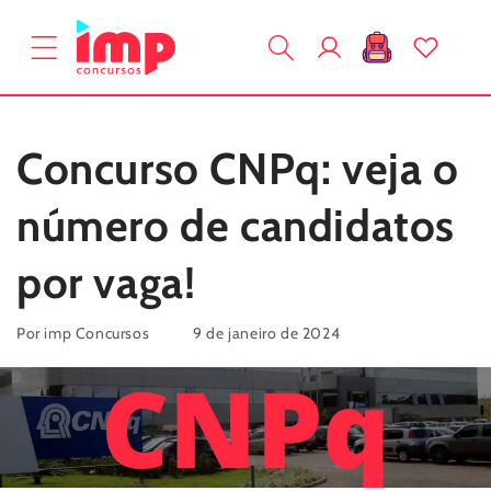
Pular
para o
Fazer
conteúdo
Carrinho
login
Concurso CNPq: veja o
número de candidatos
por vaga!
Por imp Concursos
9 de janeiro de 2024