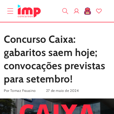
Pular
para o
Fazer
conteúdo
Carrinho
login
Concurso Caixa:
gabaritos saem hoje;
convocações previstas
para setembro!
Por Tomaz Frausino
27 de maio de 2024