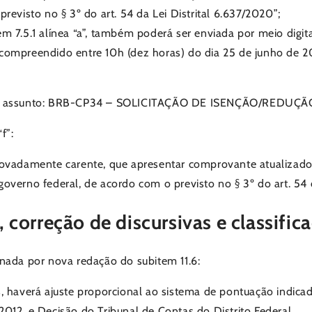
revisto no § 3º do art. 54 da Lei Distrital 6.637/2020”;
 7.5.1 alínea “a”, também poderá ser enviada por meio digita
ompreendido entre 10h (dez horas) do dia 25 de junho de 20
mpo assunto: BRB-CP34 – SOLICITAÇÃO DE ISENÇÃO/REDUÇÃ
f”:
rovadamente carente, que apresentar comprovante atualizado
verno federal, de acordo com o previsto no § 3º do art. 54 d
correção de discursivas e classifica
nada por nova redação do subitem 11.6:
, haverá ajuste proporcional ao sistema de pontuação indicad
e 2012, e Decisão do Tribunal de Contas do Distrito Federal.