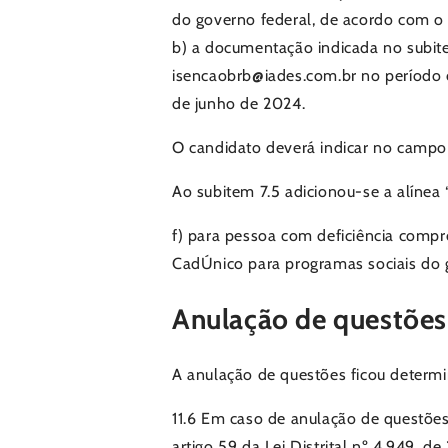
do governo federal, de acordo com o p
b) a documentação indicada no subitem
isencaobrb@iades.com.br no período c
de junho de 2024.
O candidato deverá indicar no ca
Ao subitem 7.5 adicionou-se a alínea “
f) para pessoa com deficiência comp
CadÚnico para programas sociais do go
Anulação de questões, 
A anulação de questões ficou determi
11.6 Em caso de anulação de questões
artigo 59 da Lei Distrital nº 4.949, d