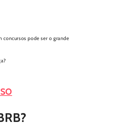
m concursos pode ser o grande
ça?
RSO
 BRB?