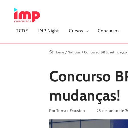
Pular
para o
conteúdo
TCDF
IMP Night
Cursos
Concursos
Home
/
Notícias
/
Concurso BRB: retificação 
Concurso BRB
mudanças!
Por Tomaz Frausino
25 de junho de 