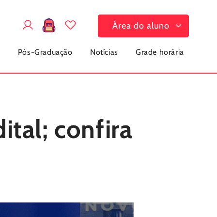
Fazer
Carrinho
Área do aluno
login
a
Pós-Graduação
Notícias
Grade horária
ital; confira